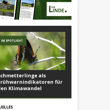
IM SPOTLIGHT
Schmetterlinge als
Frühwarnindikatoren für
den Klimawandel
UELLES