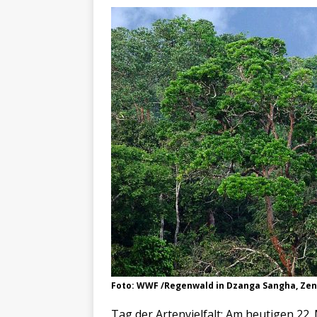
Foto: WWF /Regenwald in Dzanga Sangha, Zen
Tag der Artenvielfalt: Am heutigen 22.