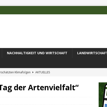
NACHHALTIGKEIT UND WIRTSCHAFT
LANDWIRTSCHAF
rschätzten Klimafolgen
AKTUELLES
erung des Recyclingprozesses im Textilbereich
AKTUELLES
Tag der Artenvielfalt“
rlinge als Frühwarnindikatoren für den Klimawandel