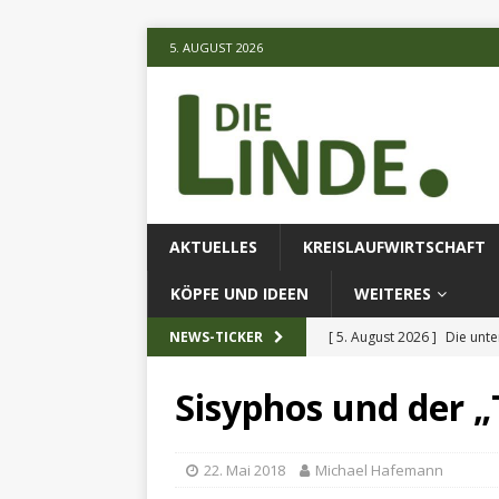
5. AUGUST 2026
AKTUELLES
KREISLAUFWIRTSCHAFT
KÖPFE UND IDEEN
WEITERES
[ 5. August 2026 ]
Die unte
NEWS-TICKER
[ 5. August 2026 ]
Verbess
Sisyphos und der „
[ 5. August 2026 ]
Schmette
AKTUELLES
22. Mai 2018
Michael Hafemann