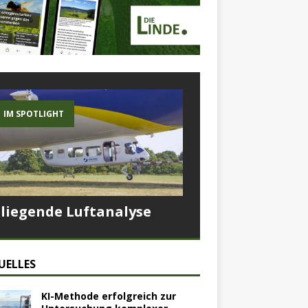
IM SPOTLIGHT
Fliegende Luftanalyse
UELLES
KI-Methode erfolgreich zur