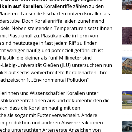
keln auf Korallen
. Korallenriffe zählen zu den
laneten. Tausende Fischarten nutzen Korallen als
derstube. Doch Korallenriffe leiden zunehmend
ndels. Neben steigenden Temperaturen setzt ihnen
 Plastikmüll zu. Plastikabfälle in Form von
ind heutzutage in fast jedem Riff zu finden.
ht weniger häufig und potenziell gefährlich ist
astik, die kleiner als fünf Millimeter sind.
-Liebig-Universität Gießen (JLU) untersuchten nun
kel auf sechs weitverbreitete Korallenarten. Ihre
Fachzeitschrift „Environmental Pollution“.
tlerinnen und Wissenschaftler Korallen unter
tikkonzentrationen aus und dokumentierten die
ich, dass die Korallen häufig mit den
che sie sogar mit Futter verwechseln. Andere
leimproduktion und anderen Abwehrreaktionen.
sechs untersuchten Arten erste Anzeichen von