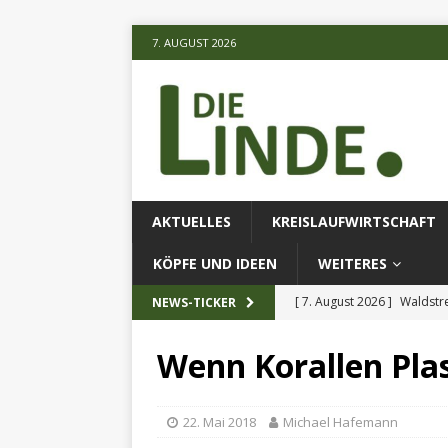
7. AUGUST 2026
AKTUELLES
KREISLAUFWIRTSCHAFT
KÖPFE UND IDEEN
WEITERES
[ 7. August 2026 ]
Waldstr
NEWS-TICKER
[ 6. August 2026 ]
Projekt
Wenn Korallen Plas
[ 7. August 2026 ]
KI-Meth
eingesetz
AKTUELLES
22. Mai 2018
Michael Hafemann