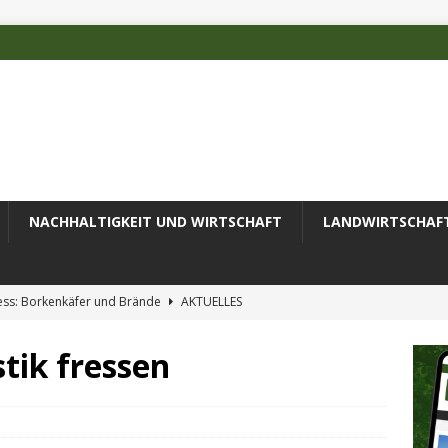
NACHHALTIGKEIT UND WIRTSCHAFT
LANDWIRTSCHAF
ess: Borkenkäfer und Brände
AKTUELLES
 des Deutschen Alpenvereins mit DBU-Förderung
AKTUELLES
tik fressen
ode erfolgreich zur Untersuchung komplexer Umweltproben