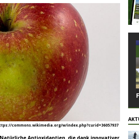
AKT
 https://commons.wikimedia.org/w/index.php?curid=36057937
Natürliche Antioxidantien, die dank innovativer