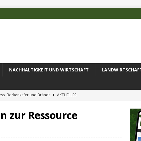
NACHHALTIGKEIT UND WIRTSCHAFT
LANDWIRTSCHAF
ess: Borkenkäfer und Brände
AKTUELLES
 des Deutschen Alpenvereins mit DBU-Förderung
AKTUELLES
en zur Ressource
ode erfolgreich zur Untersuchung komplexer Umweltproben