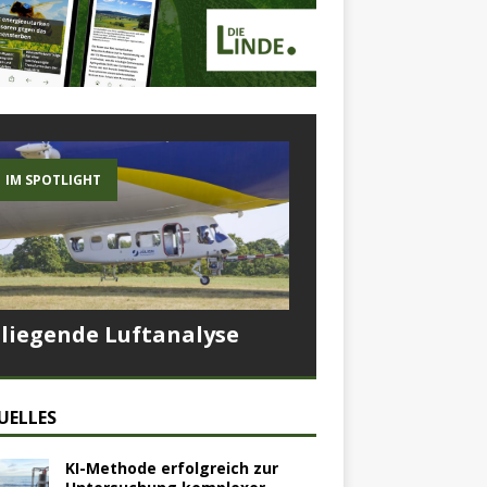
IM SPOTLIGHT
Fliegende Luftanalyse
UELLES
KI-Methode erfolgreich zur