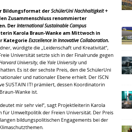
ihr Bildungsformat der
SchülerUni Nachhaltigkeit +
alen Zusammenschluss renommierter
en. Der
International Sustainable Campus
eiterin Karola Braun-Wanke am Mittwoch in
er Kategorie
Exzcellence in Innovative Collaboration
.
ner, würdigte die „Leidenschaft und Kreativität“,
reie Universität setzte sich in der Finalrunde gegen
Harvard University
, die
Yale University
und
hatten. Es ist der sechste Preis, den die SchülerUni
nationaler und nationaler Ebene erhielt. Der ISCN
ive SUSTAIN IT! prämiiert, dessen Koordinatorin
 Braun-Wanke ist.
utet mir sehr viel“, sagt Projektleiterin Karola
r Umweltpolitik der Freien Universität. Der Preis
elangen bildungspolitischen Engagements bei der
 Klimaschutzthemen.