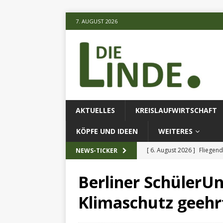
7. AUGUST 2026
AKTUELLES
KREISLAUFWIRTSCHAFT
KÖPFE UND IDEEN
WEITERES
[ 6. August 2026 ]
Fliegend
NEWS-TICKER
[ 6. August 2026 ]
Klimares
Berliner SchülerUn
AKTUELLES
Klimaschutz geehr
[ 6. August 2026 ]
Projekt