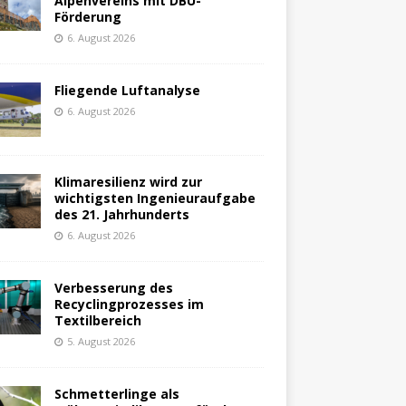
Alpenvereins mit DBU-
Förderung
6. August 2026
Fliegende Luftanalyse
6. August 2026
Klimaresilienz wird zur
wichtigsten Ingenieuraufgabe
des 21. Jahrhunderts
6. August 2026
Verbesserung des
Recyclingprozesses im
Textilbereich
5. August 2026
Schmetterlinge als