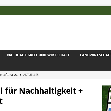
NACHHALTIGKEIT UND WIRTSCHAFT
LANDWIRTSCHAF
e Luftanalyse
AKTUELLES
ilienz wird zur wichtigsten Ingenieuraufgabe des 21. Jahrhunderts
i für Nachhaltigkeit +
t
 des Deutschen Alpenvereins mit DBU-Förderung
AKTUELLES