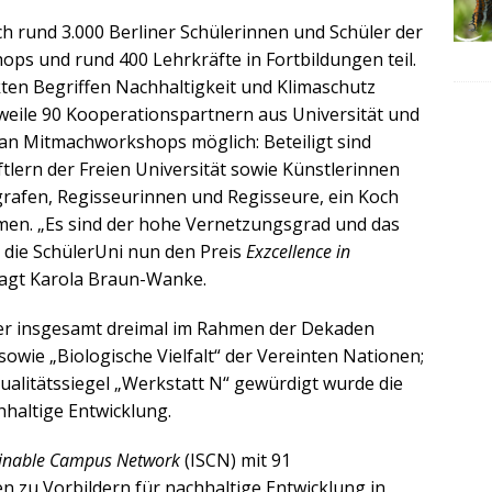
 rund 3.000 Berliner Schülerinnen und Schüler der
ops und rund 400 Lehrkräfte in Fortbildungen teil.
kten Begriffen Nachhaltigkeit und Klimaschutz
rweile 90 Kooperationspartnern aus Universität und
lt an Mitmachworkshops möglich: Beteiligt sind
lern der Freien Universität sowie Künstlerinnen
grafen, Regisseurinnen und Regisseure, ein Koch
n. „Es sind der hohe Vernetzungsgrad und das
e die SchülerUni nun den Preis
Exzcellence in
sagt Karola Braun-Wanke.
ner insgesamt dreimal im Rahmen der Dekaden
sowie „Biologische Vielfalt“ der Vereinten Nationen;
Qualitätssiegel „Werkstatt N“ gewürdigt wurde die
hhaltige Entwicklung.
ainable Campus Network
(ISCN) mit 91
en zu Vorbildern für nachhaltige Entwicklung in