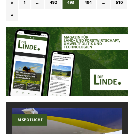
«
1
…
492
493
494
…
610
»
IM SPOTLIGHT