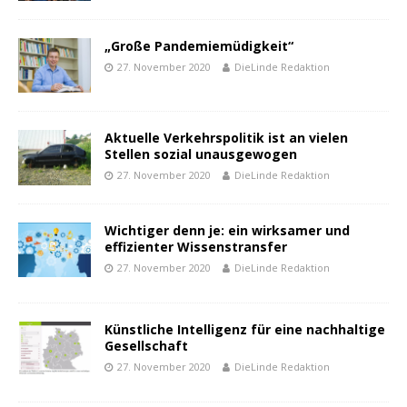
„Große Pandemiemüdigkeit“
27. November 2020
DieLinde Redaktion
Aktuelle Verkehrspolitik ist an vielen
Stellen sozial unausgewogen
27. November 2020
DieLinde Redaktion
Wichtiger denn je: ein wirksamer und
effizienter Wissenstransfer
27. November 2020
DieLinde Redaktion
Künstliche Intelligenz für eine nachhaltige
Gesellschaft
27. November 2020
DieLinde Redaktion