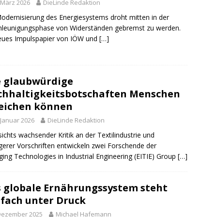
 März 2026
DieLinde Redaktion
odernisierung des Energiesystems droht mitten in der
leunigungsphase von Widerständen gebremst zu werden.
eues Impulspapier von IÖW und
[…]
 glaubwürdige
hhaltigkeitsbotschaften Menschen
eichen können
 Januar 2026
DieLinde Redaktion
ichts wachsender Kritik an der Textilindustrie und
gerer Vorschriften entwickeln zwei Forschende der
ing Technologies in Industrial Engineering (EITIE) Group
[…]
 globale Ernährungssystem steht
lfach unter Druck
 Dezember 2025
Michael Hafemann