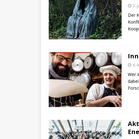
2. 
Der K
Konfl
Koopm
Inn
6. 
Wer I
dabei
Fors
Akt
En