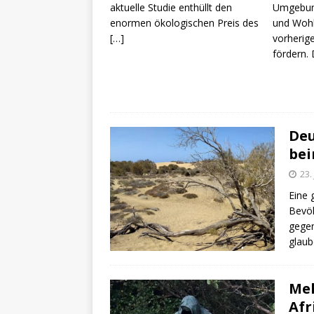
aktuelle Studie enthüllt den
Umgebun
enormen ökologischen Preis des
und Wohl
[…]
vorherig
fördern.
Deu
bei
23.
Eine 
Bevöl
gegen
glau
Meh
Afr