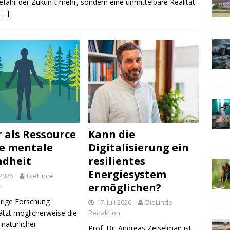
efahr der Zukunft mehr, sondern eine unmittelbare Realität
[…]
 als Ressource
Kann die
ie mentale
Digitalisierung ein
ndheit
resilientes
Energiesystem
 2026
DieLinde
ermöglichen?
n
erige Forschung
17. Juli 2026
DieLinde
ätzt möglicherweise die
Redaktion
 natürlicher
Prof. Dr. Andreas Zeiselmair ist