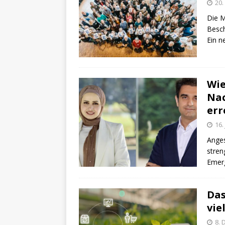
20.
Die M
Besch
Ein n
Wie
Nac
err
16.
Anges
stren
Emerg
Das
vie
8.