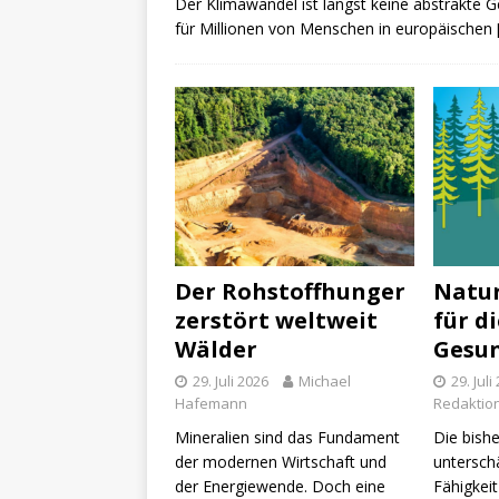
Der Klimawandel ist längst keine abstrakte G
für Millionen von Menschen in europäischen
Der Rohstoffhunger
Natur
zerstört weltweit
für d
Wälder
Gesu
29. Juli 2026
Michael
29. Juli
Hafemann
Redaktio
Mineralien sind das Fundament
Die bish
der modernen Wirtschaft und
untersch
der Energiewende. Doch eine
Fähigkeit