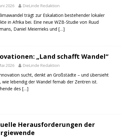
Juni 2026
DieLinde Redaktion
limawandel trägt zur Eskalation bestehender lokaler
ikte in Afrika bei. Eine neue WZB-Studie von Ruud
ans, Daniel Meierrieks und
[…]
ovationen: „Land schafft Wandel“
Mai 2026
DieLinde Redaktion
nnovation sucht, denkt an Großstädte – und übersieht
, wie lebendig der Wandel fernab der Zentren ist.
chende des
[…]
uelle Herausforderungen der
ergiewende