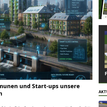
munen und Start-ups unsere
AKT
n