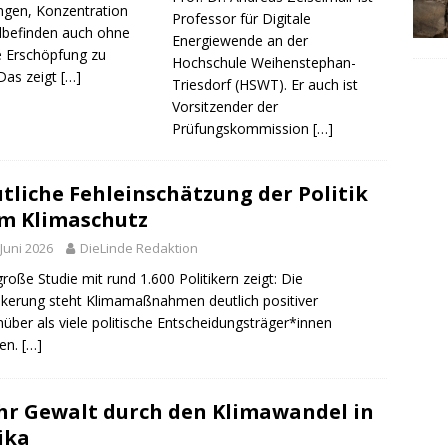
gen, Konzentration
Professor für Digitale
befinden auch ohne
Energiewende an der
e Erschöpfung zu
Hochschule Weihenstephan-
 Das zeigt
[…]
Triesdorf (HSWT). Er auch ist
Vorsitzender der
Prüfungskommission
[…]
tliche Fehleinschätzung der Politik
m Klimaschutz
 Juni 2026
DieLinde Redaktion
große Studie mit rund 1.600 Politikern zeigt: Die
kerung steht Klimamaßnahmen deutlich positiver
über als viele politische Entscheidungsträger*innen
ben.
[…]
r Gewalt durch den Klimawandel in
ika