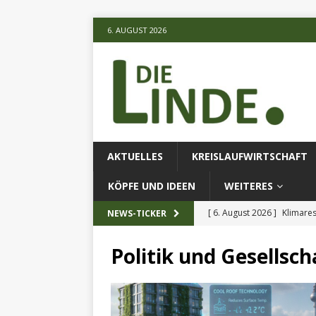
6. AUGUST 2026
AKTUELLES
KREISLAUFWIRTSCHAFT
KÖPFE UND IDEEN
WEITERES
[ 6. August 2026 ]
Klimares
NEWS-TICKER
AKTUELLES
Politik und Gesellsch
[ 5. August 2026 ]
Verbess
[ 6. August 2026 ]
Fliegend