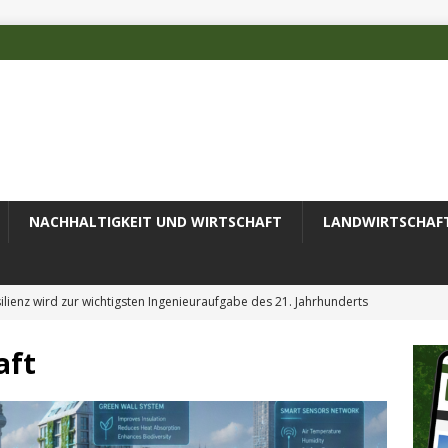
NACHHALTIGKEIT UND WIRTSCHAFT
LANDWIRTSCHAF
ilienz wird zur wichtigsten Ingenieuraufgabe des 21. Jahrhunderts
aft
erung des Recyclingprozesses im Textilbereich
AKTUELLES
e Luftanalyse
AKTUELLES