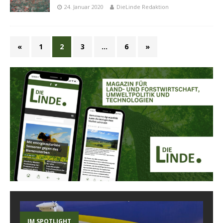
24. Januar 2020
DieLinde Redaktion
«
1
2
3
…
6
»
IM SPOTLIGHT