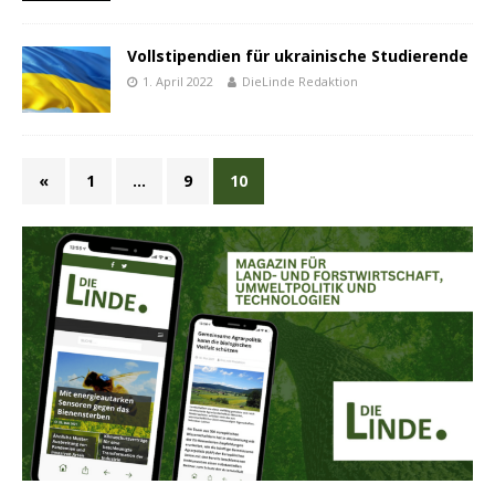
Vollstipendien für ukrainische Studierende
1. April 2022
DieLinde Redaktion
«
1
…
9
10