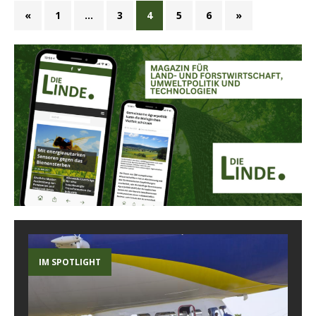
«
1
…
3
4
5
6
»
IM SPOTLIGHT