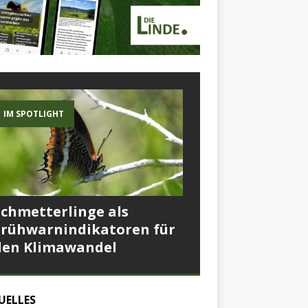
IM SPOTLIGHT
Schmetterlinge als
Frühwarnindikatoren für
den Klimawandel
UELLES