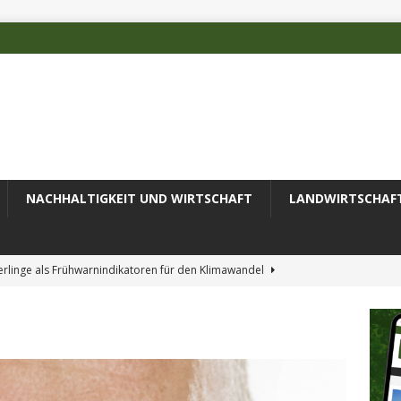
NACHHALTIGKEIT UND WIRTSCHAFT
LANDWIRTSCHAF
rlinge als Frühwarnindikatoren für den Klimawandel
rschätzten Klimafolgen
AKTUELLES
erung des Recyclingprozesses im Textilbereich
AKTUELLES