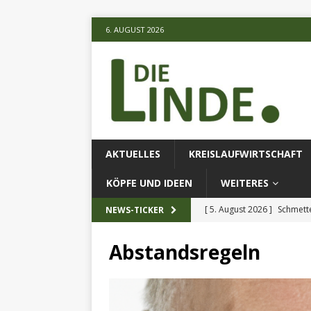
6. AUGUST 2026
AKTUELLES
KREISLAUFWIRTSCHAFT
KÖPFE UND IDEEN
WEITERES
[ 5. August 2026 ]
Schmette
NEWS-TICKER
AKTUELLES
Abstandsregeln
[ 5. August 2026 ]
Die unte
[ 5. August 2026 ]
Verbess