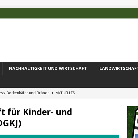
NACHHALTIGKEIT UND WIRTSCHAFT
LANDWIRTSCHAF
ess: Borkenkäfer und Brände
AKTUELLES
 des Deutschen Alpenvereins mit DBU-Förderung
AKTUELLES
t für Kinder- und
ode erfolgreich zur Untersuchung komplexer Umweltproben
DGKJ)