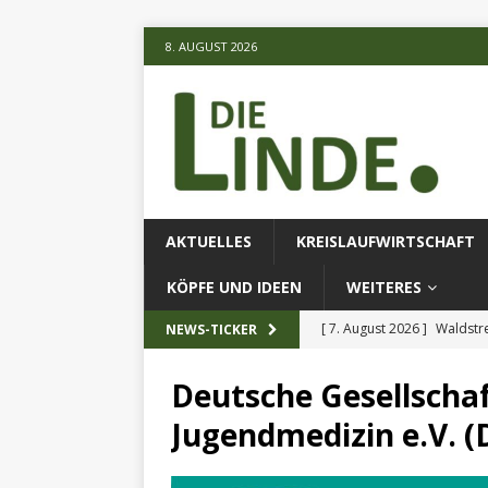
8. AUGUST 2026
AKTUELLES
KREISLAUFWIRTSCHAFT
KÖPFE UND IDEEN
WEITERES
[ 7. August 2026 ]
Waldstr
NEWS-TICKER
[ 6. August 2026 ]
Projekt
Deutsche Gesellschaf
[ 7. August 2026 ]
KI-Meth
Jugendmedizin e.V. (
eingesetz
AKTUELLES