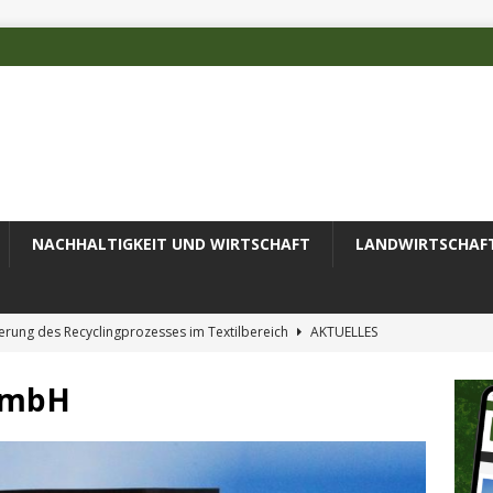
NACHHALTIGKEIT UND WIRTSCHAFT
LANDWIRTSCHAF
erung des Recyclingprozesses im Textilbereich
AKTUELLES
rlinge als Frühwarnindikatoren für den Klimawandel
 GmbH
rschätzten Klimafolgen
AKTUELLES