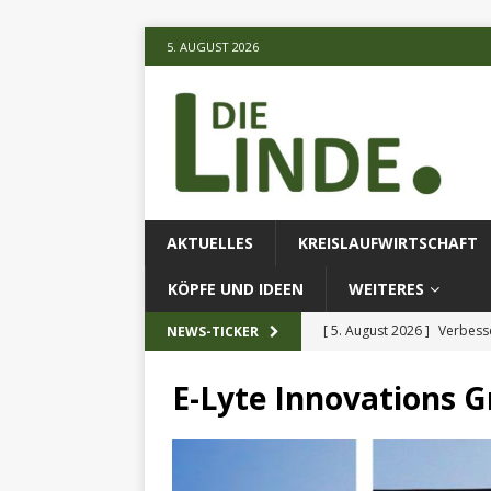
5. AUGUST 2026
AKTUELLES
KREISLAUFWIRTSCHAFT
KÖPFE UND IDEEN
WEITERES
[ 5. August 2026 ]
Verbess
NEWS-TICKER
[ 5. August 2026 ]
Schmette
E-Lyte Innovations
AKTUELLES
[ 5. August 2026 ]
Die unte