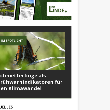
IM SPOTLIGHT
Schmetterlinge als
Frühwarnindikatoren für
den Klimawandel
UELLES