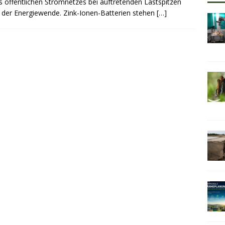
s öffentlichen Stromnetzes bei auftretenden Lastspitzen
g der Energiewende. Zink-Ionen-Batterien stehen
[…]