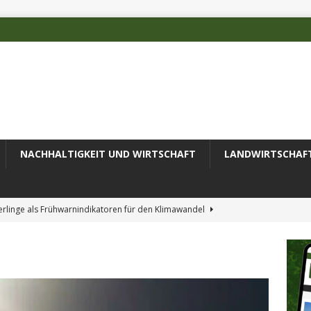
NACHHALTIGKEIT UND WIRTSCHAFT
LANDWIRTSCHAF
rlinge als Frühwarnindikatoren für den Klimawandel
rschätzten Klimafolgen
AKTUELLES
erung des Recyclingprozesses im Textilbereich
AKTUELLES