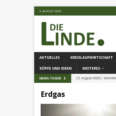
6. AUGUST 2026
AKTUELLES
KREISLAUFWIRTSCHAFT
KÖPFE UND IDEEN
WEITERES
[ 5. August 2026 ]
Schmette
NEWS-TICKER
AKTUELLES
Erdgas
[ 5. August 2026 ]
Die unte
[ 5. August 2026 ]
Verbess