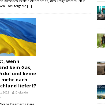
en Klimaschutzziele erfordert es, den Erdgasverbrauch in
ken. Das zeigt die
[…]
st, wenn
and kein Gas,
Erdöl und keine
 mehr nach
chland liefert?
rz 2022
DieLinde
n
. Görge Deerbergs klare