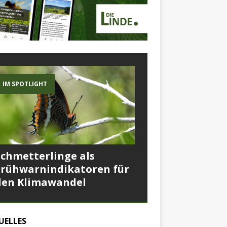
IM SPOTLIGHT
Schmetterlinge als
Frühwarnindikatoren für
den Klimawandel
UELLES