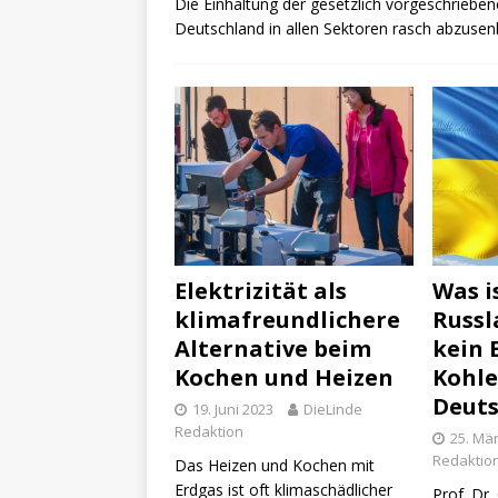
Die Einhaltung der gesetzlich vorgeschrieben
Deutschland in allen Sektoren rasch abzusen
Elektrizität als
Was i
klimafreundlichere
Russl
Alternative beim
kein 
Kochen und Heizen
Kohle
Deuts
19. Juni 2023
DieLinde
Redaktion
25. Mä
Redaktio
Das Heizen und Kochen mit
Erdgas ist oft klimaschädlicher
Prof. Dr