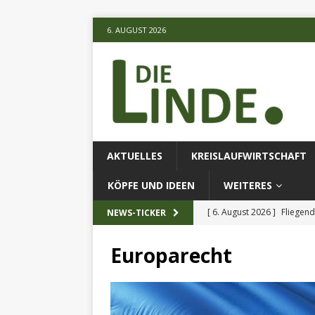
6. AUGUST 2026
AKTUELLES
KREISLAUFWIRTSCHAFT
KÖPFE UND IDEEN
WEITERES
[ 6. August 2026 ]
Fliegend
NEWS-TICKER
[ 6. August 2026 ]
Klimares
Europarecht
AKTUELLES
[ 6. August 2026 ]
Projekt