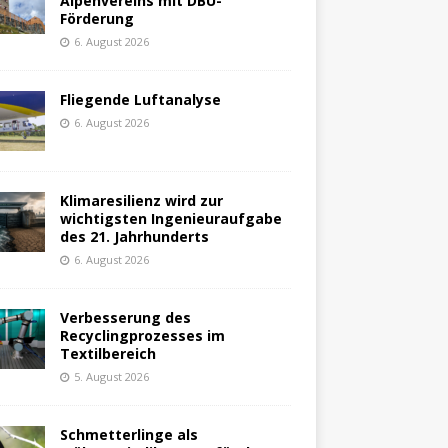
Alpenvereins mit DBU-
Förderung
6. August 2026
Fliegende Luftanalyse
6. August 2026
Klimaresilienz wird zur
wichtigsten Ingenieuraufgabe
des 21. Jahrhunderts
6. August 2026
Verbesserung des
Recyclingprozesses im
Textilbereich
5. August 2026
Schmetterlinge als