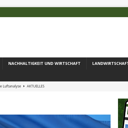
NACHHALTIGKEIT UND WIRTSCHAFT
LANDWIRTSCHAF
e Luftanalyse
AKTUELLES
ilienz wird zur wichtigsten Ingenieuraufgabe des 21. Jahrhunderts
 des Deutschen Alpenvereins mit DBU-Förderung
AKTUELLES