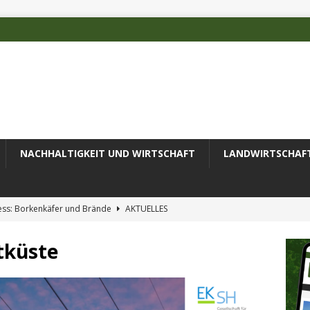
NACHHALTIGKEIT UND WIRTSCHAFT
LANDWIRTSCHAF
ess: Borkenkäfer und Brände
AKTUELLES
 des Deutschen Alpenvereins mit DBU-Förderung
AKTUELLES
tküste
ode erfolgreich zur Untersuchung komplexer Umweltproben