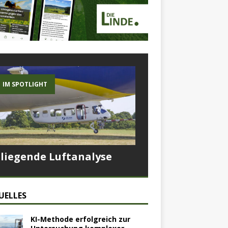
IM SPOTLIGHT
Fliegende Luftanalyse
UELLES
KI-Methode erfolgreich zur