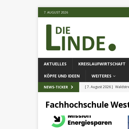
7. AUGUST 2026
AKTUELLES
KREISLAUFWIRTSCHAFT
KÖPFE UND IDEEN
WEITERES
[ 7. August 2026 ]
Waldstr
NEWS-TICKER
[ 6. August 2026 ]
Projekt
Fachhochschule Wes
[ 7. August 2026 ]
KI-Meth
eingesetz
AKTUELLES