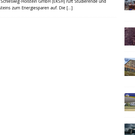
z Schleswig-Holstein GmbH (EKSH) ruft Studierende und
steins zum Energiesparen auf. Die
[…]