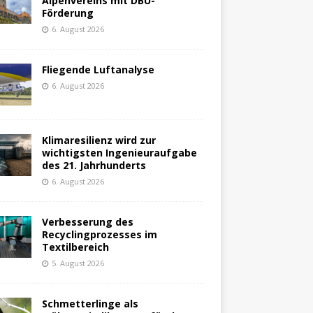
Alpenvereins mit DBU-
Förderung
6. August 2026
Fliegende Luftanalyse
6. August 2026
Klimaresilienz wird zur
wichtigsten Ingenieuraufgabe
des 21. Jahrhunderts
6. August 2026
Verbesserung des
Recyclingprozesses im
Textilbereich
5. August 2026
Schmetterlinge als