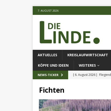
7. AUGUST 2026
AKTUELLES
KREISLAUFWIRTSCHAFT
KÖPFE UND IDEEN
WEITERES
[ 6. August 2026 ]
Fliegend
NEWS-TICKER
[ 6. August 2026 ]
Klimares
Fichten
AKTUELLES
[ 6. August 2026 ]
Projekt