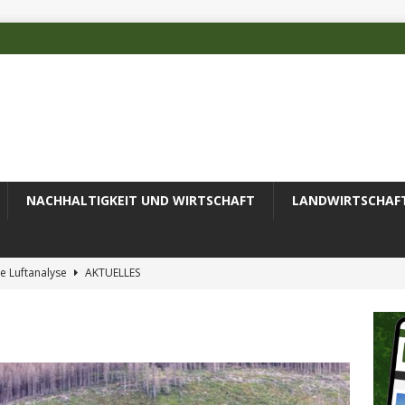
NACHHALTIGKEIT UND WIRTSCHAFT
LANDWIRTSCHAF
e Luftanalyse
AKTUELLES
ilienz wird zur wichtigsten Ingenieuraufgabe des 21. Jahrhunderts
 des Deutschen Alpenvereins mit DBU-Förderung
AKTUELLES