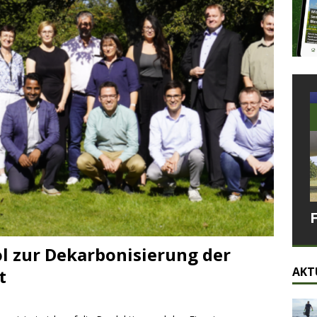
 zur Dekarbonisierung der
AKT
t