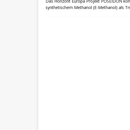
Das Horizont Europa Projekt POSEIDON konze
synthetischem Methanol (E-Methanol) als Tre