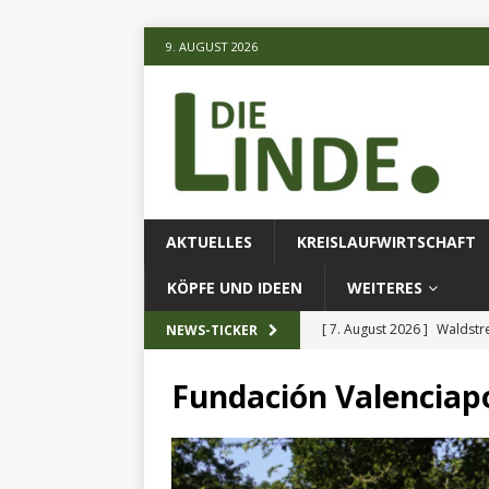
9. AUGUST 2026
AKTUELLES
KREISLAUFWIRTSCHAFT
KÖPFE UND IDEEN
WEITERES
[ 7. August 2026 ]
Waldstr
NEWS-TICKER
[ 6. August 2026 ]
Projekt
Fundación Valenciap
[ 7. August 2026 ]
KI-Meth
eingesetz
AKTUELLES