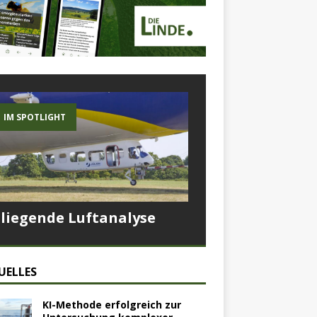
IM SPOTLIGHT
Fliegende Luftanalyse
UELLES
KI-Methode erfolgreich zur