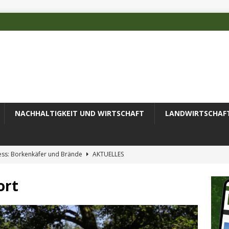
NACHHALTIGKEIT UND WIRTSCHAFT
LANDWIRTSCHAF
ess: Borkenkäfer und Brände
AKTUELLES
 des Deutschen Alpenvereins mit DBU-Förderung
AKTUELLES
ort
ode erfolgreich zur Untersuchung komplexer Umweltproben