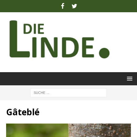
Gâteblé