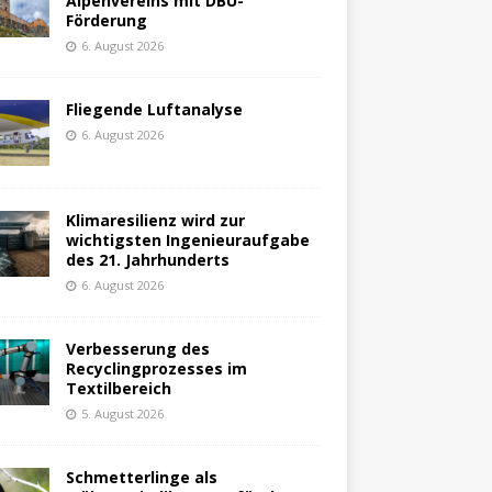
Alpenvereins mit DBU-
Förderung
6. August 2026
Fliegende Luftanalyse
6. August 2026
Klimaresilienz wird zur
wichtigsten Ingenieuraufgabe
des 21. Jahrhunderts
6. August 2026
Verbesserung des
Recyclingprozesses im
Textilbereich
5. August 2026
Schmetterlinge als