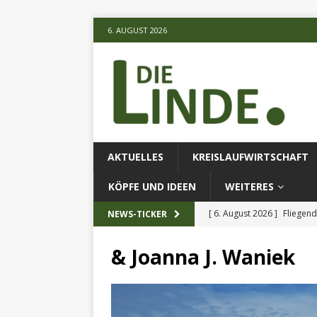
6. AUGUST 2026
AKTUELLES
KREISLAUFWIRTSCHAFT
KÖPFE UND IDEEN
WEITERES
[ 6. August 2026 ]
Fliegend
NEWS-TICKER
[ 6. August 2026 ]
Klimares
& Joanna J. Waniek
AKTUELLES
[ 6. August 2026 ]
Projekt