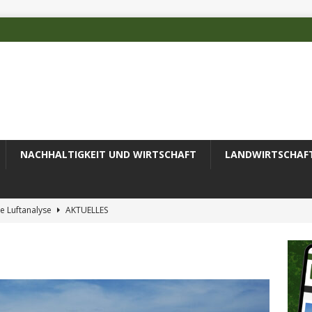
NACHHALTIGKEIT UND WIRTSCHAFT
LANDWIRTSCHAF
e Luftanalyse
AKTUELLES
ilienz wird zur wichtigsten Ingenieuraufgabe des 21. Jahrhunderts
 des Deutschen Alpenvereins mit DBU-Förderung
AKTUELLES