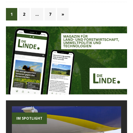
1
2
…
7
»
IM SPOTLIGHT