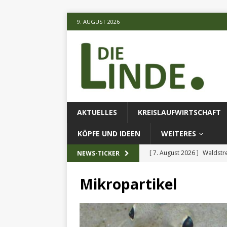
9. AUGUST 2026
AKTUELLES
KREISLAUFWIRTSCHAFT
KÖPFE UND IDEEN
WEITERES
[ 7. August 2026 ]
Waldstr
NEWS-TICKER
[ 6. August 2026 ]
Projekt
Mikropartikel
[ 7. August 2026 ]
KI-Meth
eingesetz
AKTUELLES