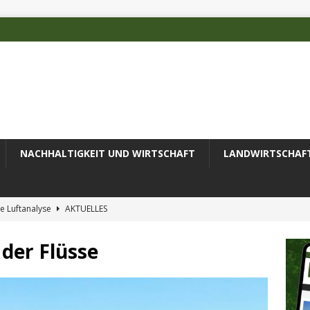
NACHHALTIGKEIT UND WIRTSCHAFT
LANDWIRTSCHAF
e Luftanalyse
AKTUELLES
ilienz wird zur wichtigsten Ingenieuraufgabe des 21. Jahrhunderts
 der Flüsse
 des Deutschen Alpenvereins mit DBU-Förderung
AKTUELLES