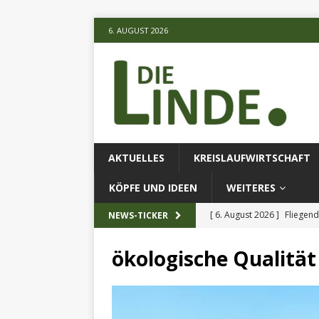
6. AUGUST 2026
AKTUELLES
KREISLAUFWIRTSCHAFT
KÖPFE UND IDEEN
WEITERES
[ 6. August 2026 ]
Fliegend
NEWS-TICKER
[ 6. August 2026 ]
Klimares
ökologische Qualität
AKTUELLES
[ 6. August 2026 ]
Projekt