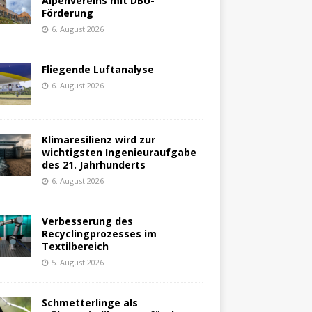
Alpenvereins mit DBU-
Förderung
6. August 2026
Fliegende Luftanalyse
6. August 2026
Klimaresilienz wird zur
wichtigsten Ingenieuraufgabe
des 21. Jahrhunderts
6. August 2026
Verbesserung des
Recyclingprozesses im
Textilbereich
5. August 2026
Schmetterlinge als