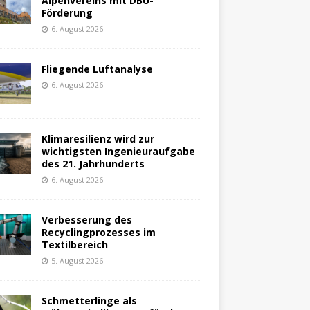
Alpenvereins mit DBU-
Förderung
6. August 2026
Fliegende Luftanalyse
6. August 2026
Klimaresilienz wird zur
wichtigsten Ingenieuraufgabe
des 21. Jahrhunderts
6. August 2026
Verbesserung des
Recyclingprozesses im
Textilbereich
5. August 2026
Schmetterlinge als