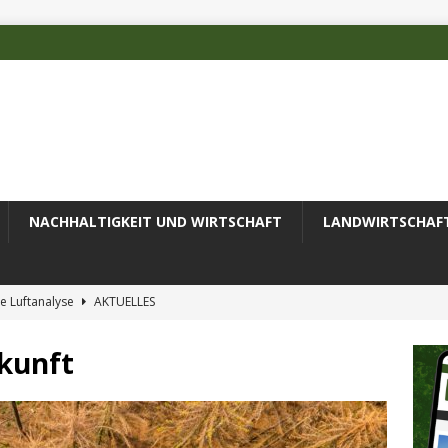
NACHHALTIGKEIT UND WIRTSCHAFT
LANDWIRTSCHAF
e Luftanalyse
AKTUELLES
ilienz wird zur wichtigsten Ingenieuraufgabe des 21. Jahrhunderts
kunft
 des Deutschen Alpenvereins mit DBU-Förderung
AKTUELLES