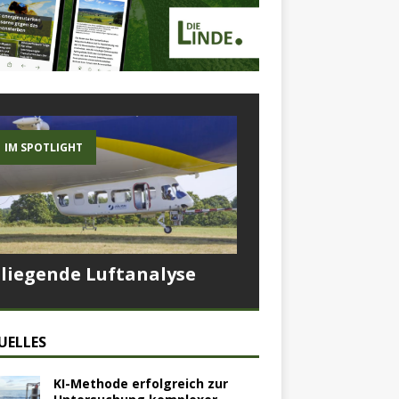
IM SPOTLIGHT
Fliegende Luftanalyse
UELLES
KI-Methode erfolgreich zur