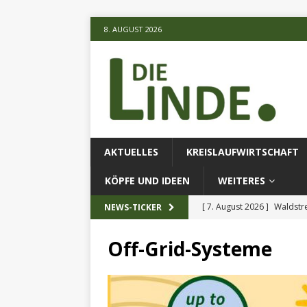
8. AUGUST 2026
AKTUELLES
KREISLAUFWIRTSCHAFT
KÖPFE UND IDEEN
WEITERES
[ 7. August 2026 ]
Waldstr
NEWS-TICKER
[ 6. August 2026 ]
Projekt
Off-Grid-Systeme
[ 7. August 2026 ]
KI-Meth
eingesetz
AKTUELLES