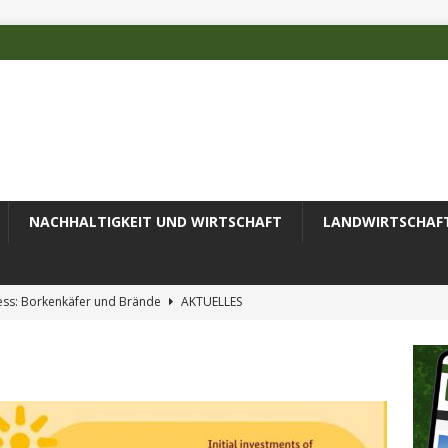
NACHHALTIGKEIT UND WIRTSCHAFT
LANDWIRTSCHAF
ess: Borkenkäfer und Brände
AKTUELLES
 des Deutschen Alpenvereins mit DBU-Förderung
AKTUELLES
ode erfolgreich zur Untersuchung komplexer Umweltproben