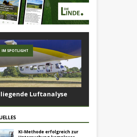
IM SPOTLIGHT
Fliegende Luftanalyse
UELLES
KI-Methode erfolgreich zur