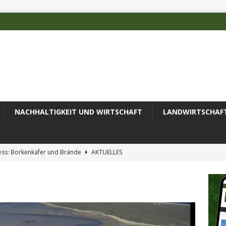
NACHHALTIGKEIT UND WIRTSCHAFT
LANDWIRTSCHAF
ess: Borkenkäfer und Brände
AKTUELLES
 des Deutschen Alpenvereins mit DBU-Förderung
AKTUELLES
ode erfolgreich zur Untersuchung komplexer Umweltproben