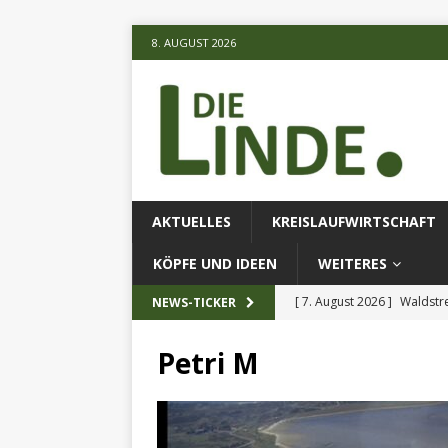
8. AUGUST 2026
AKTUELLES
KREISLAUFWIRTSCHAFT
KÖPFE UND IDEEN
WEITERES
[ 7. August 2026 ]
Waldstr
NEWS-TICKER
[ 6. August 2026 ]
Projekt
Petri M
[ 7. August 2026 ]
KI-Meth
eingesetz
AKTUELLES