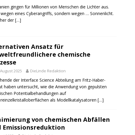
anien gingen für Millionen von Menschen die Lichter aus.
 wegen eines Cyberangriffs, sondern wegen … Sonnenlicht.
her der
[…]
ernativen Ansatz für
eltfreundlichere chemische
zesse
 August 2025
DieLinde Redaktion
hende der Interface Science Abteilung am Fritz-Haber-
tut haben untersucht, wie die Anwendung von gepulsten
rischen Potentialbehandlungen auf
reinzelkristalloberflächen als Modellkatalysatoren
[…]
imierung von chemischen Abfällen
 Emissionsreduktion