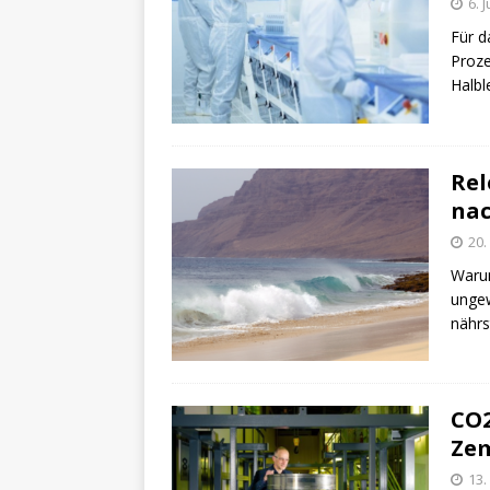
6. 
Für d
Proze
Halbl
Rel
nac
20.
Warum
ungew
nährs
CO2
Zem
13.