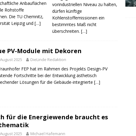
schaftliche Anbauflächen
vorindustriellen Niveau zu halten,
le Rohstoffe
dürfen künftige
en. Die TU Chemnitz,
Kohlenstoffemissionen ein
rsität Leipzig und
[…]
bestimmtes Maß nicht
überschreiten.
[…]
e PV-Module mit Dekoren
 August 2025
DieLinde Redaktion
raunhofer FEP hat im Rahmen des Projekts Design-PV
tende Fortschritte bei der Entwicklung ästhetisch
echender Lösungen für die Gebäude-integrierte
[…]
h für die Energiewende braucht es
thematik
 August 2025
Michael Hafemann