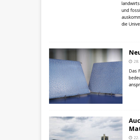
landwirt
und fossi
auskomm
die Unive
Neu
28.
Das F
bedeu
anspr
Auc
Ma
22.