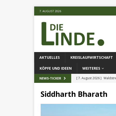
7. AUGUST 2026
AKTUELLES
KREISLAUFWIRTSCHAFT
KÖPFE UND IDEEN
WEITERES
[ 7. August 2026 ]
Waldstr
NEWS-TICKER
[ 6. August 2026 ]
Projekt
Siddharth Bharath
[ 7. August 2026 ]
KI-Meth
eingesetz
AKTUELLES