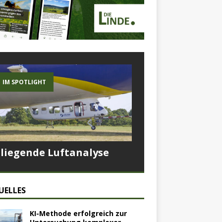
IM SPOTLIGHT
Fliegende Luftanalyse
UELLES
KI-Methode erfolgreich zur