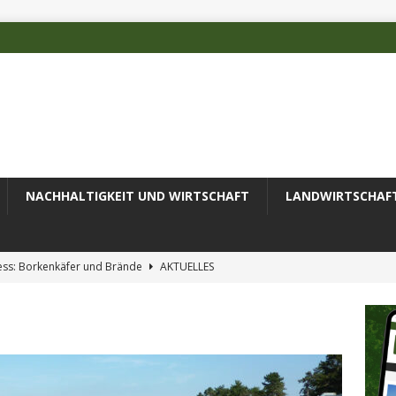
NACHHALTIGKEIT UND WIRTSCHAFT
LANDWIRTSCHAF
ess: Borkenkäfer und Brände
AKTUELLES
 des Deutschen Alpenvereins mit DBU-Förderung
AKTUELLES
ode erfolgreich zur Untersuchung komplexer Umweltproben