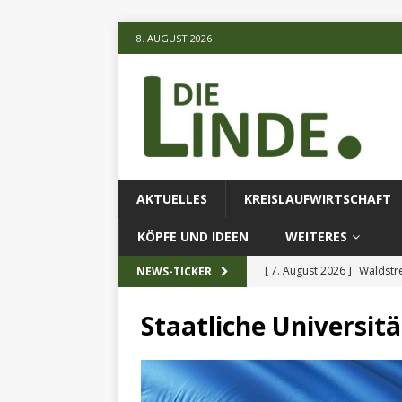
8. AUGUST 2026
AKTUELLES
KREISLAUFWIRTSCHAFT
KÖPFE UND IDEEN
WEITERES
[ 7. August 2026 ]
Waldstr
NEWS-TICKER
[ 6. August 2026 ]
Projekt
Staatliche Universit
[ 7. August 2026 ]
KI-Meth
eingesetz
AKTUELLES