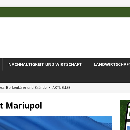
NACHHALTIGKEIT UND WIRTSCHAFT
LANDWIRTSCHAF
ess: Borkenkäfer und Brände
AKTUELLES
 des Deutschen Alpenvereins mit DBU-Förderung
AKTUELLES
ät Mariupol
ode erfolgreich zur Untersuchung komplexer Umweltproben