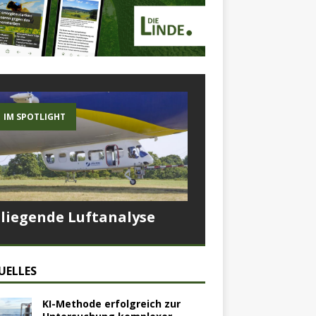
IM SPOTLIGHT
Fliegende Luftanalyse
UELLES
KI-Methode erfolgreich zur