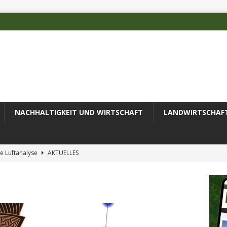
NACHHALTIGKEIT UND WIRTSCHAFT
LANDWIRTSCHAF
e Luftanalyse
AKTUELLES
ilienz wird zur wichtigsten Ingenieuraufgabe des 21. Jahrhunderts
 des Deutschen Alpenvereins mit DBU-Förderung
AKTUELLES