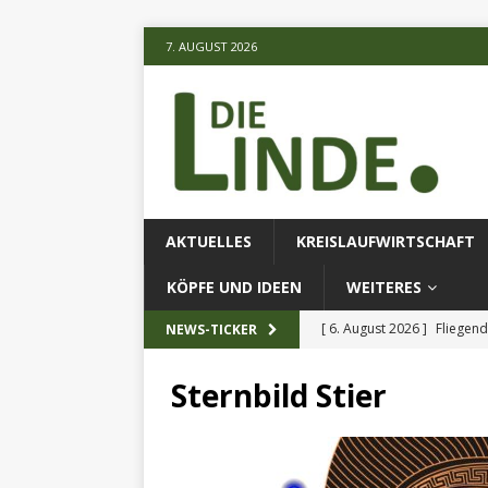
7. AUGUST 2026
AKTUELLES
KREISLAUFWIRTSCHAFT
KÖPFE UND IDEEN
WEITERES
[ 6. August 2026 ]
Fliegend
NEWS-TICKER
[ 6. August 2026 ]
Klimares
Sternbild Stier
AKTUELLES
[ 6. August 2026 ]
Projekt