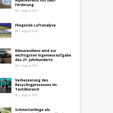
Alpenvereins mit DBU-
Förderung
6. August 2026
Fliegende Luftanalyse
6. August 2026
Klimaresilienz wird zur
wichtigsten Ingenieuraufgabe
des 21. Jahrhunderts
6. August 2026
Verbesserung des
Recyclingprozesses im
Textilbereich
5. August 2026
Schmetterlinge als