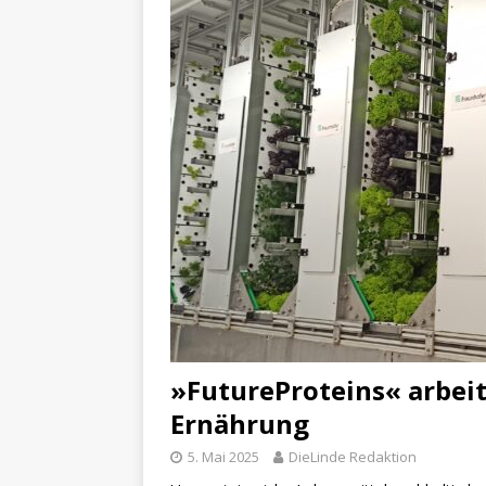
»FutureProteins« arbeit
Ernährung
5. Mai 2025
DieLinde Redaktion