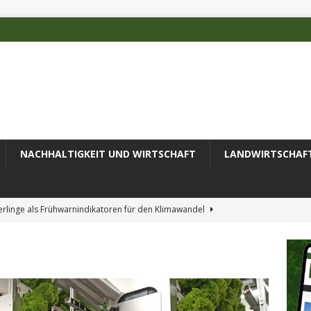
NACHHALTIGKEIT UND WIRTSCHAFT
LANDWIRTSCHAF
rlinge als Frühwarnindikatoren für den Klimawandel
rschätzten Klimafolgen
AKTUELLES
erung des Recyclingprozesses im Textilbereich
AKTUELLES