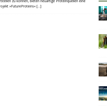
stellen zu können, bieten neuartige Proteinquellen eine
projekt »FutureProteins«
[…]