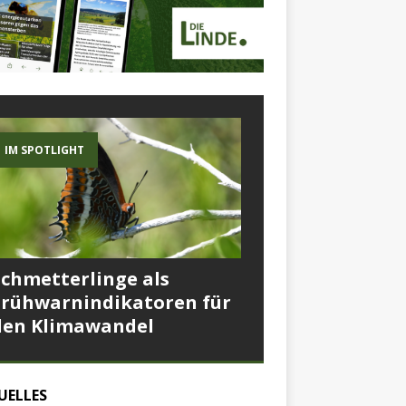
IM SPOTLIGHT
Schmetterlinge als
Frühwarnindikatoren für
den Klimawandel
UELLES