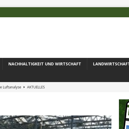
NACHHALTIGKEIT UND WIRTSCHAFT
LANDWIRTSCHAF
e Luftanalyse
AKTUELLES
ilienz wird zur wichtigsten Ingenieuraufgabe des 21. Jahrhunderts
 des Deutschen Alpenvereins mit DBU-Förderung
AKTUELLES