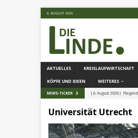
6. AUGUST 2026
AKTUELLES
KREISLAUFWIRTSCHAFT
KÖPFE UND IDEEN
WEITERES
[ 6. August 2026 ]
Fliegend
NEWS-TICKER
[ 6. August 2026 ]
Klimares
Universität Utrecht
AKTUELLES
[ 6. August 2026 ]
Projekt