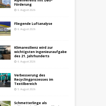
Alpenvereins mit DBU-
Förderung
6. August 2026
Fliegende Luftanalyse
6. August 2026
Klimaresilienz wird zur
wichtigsten Ingenieuraufgabe
des 21. Jahrhunderts
6. August 2026
Verbesserung des
Recyclingprozesses im
Textilbereich
5. August 2026
Schmetterlinge als