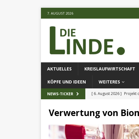
7. AUGUST 2026
AKTUELLES
KREISLAUFWIRTSCHAFT
KÖPFE UND IDEEN
WEITERES
[ 6. August 2026 ]
Projekt
NEWS-TICKER
[ 6. August 2026 ]
Fliegend
Verwertung von Bio
[ 7. August 2026 ]
Waldstr