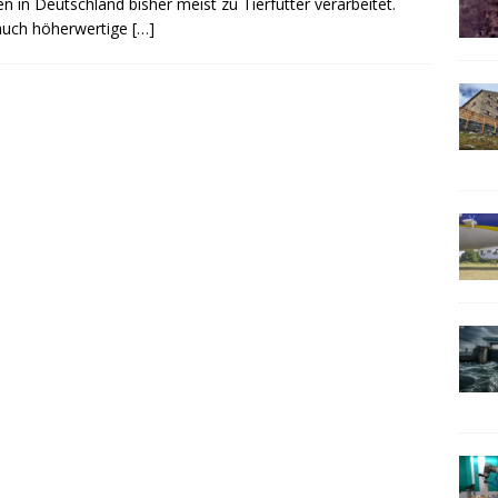
n in Deutschland bisher meist zu Tierfutter verarbeitet.
auch höherwertige
[…]