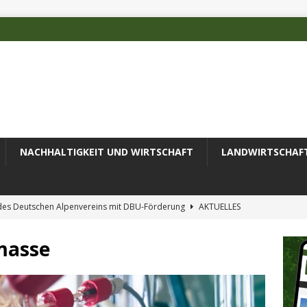
NACHHALTIGKEIT UND WIRTSCHAFT
LANDWIRTSCHAF
 des Deutschen Alpenvereins mit DBU-Förderung
AKTUELLES
e Luftanalyse
AKTUELLES
masse
ess: Borkenkäfer und Brände
AKTUELLES