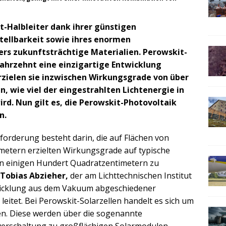
t-Halbleiter dank ihrer günstigen
stellbarkeit sowie ihres enormen
rs zukunftsträchtige Materialien. Perowskit-
ahrzehnt eine einzigartige Entwicklung
rzielen sie inzwischen Wirkungsgrade von über
n, wie viel der eingestrahlten Lichtenergie in
rd. Nun gilt es, die Perowskit-Photovoltaik
n.
forderung besteht darin, die auf Flächen von
metern erzielten Wirkungsgrade auf typische
n einigen Hundert Quadratzentimetern zu
 Tobias Abzieher,
der am Lichttechnischen Institut
twicklung aus dem Vakuum abgeschiedener
leitet. Bei Perowskit-Solarzellen handelt es sich um
en. Diese werden über die sogenannte
verschaltung zu großflächigen Solarmodulen