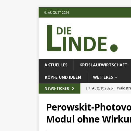
9. AUGUST 2026
AKTUELLES
KREISLAUFWIRTSCHAFT
KÖPFE UND IDEEN
WEITERES
[ 7. August 2026 ]
Waldstr
NEWS-TICKER
[ 6. August 2026 ]
Projekt
Perowskit-Photovol
[ 7. August 2026 ]
KI-Meth
Modul ohne Wirku
eingesetz
AKTUELLES