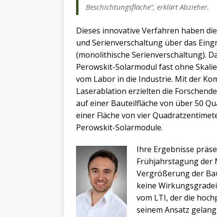
Beschichtungsfläche“, erklärt Abzieher.
Dieses innovative Verfahren haben di
und Serienverschaltung über das Eingr
(monolithische Serienverschaltung). D
Perowskit-Solarmodul fast ohne Skalier
vom Labor in die Industrie. Mit der 
Laserablation erzielten die Forschend
auf einer Bauteilfläche von über 50 Q
einer Fläche von vier Quadratzentime
Perowskit-Solarmodule.
Ihre Ergebnisse präse
Frühjahrstagung der M
Vergrößerung der Baut
keine Wirkungsgradei
vom LTI, der die hoch
seinem Ansatz gelang