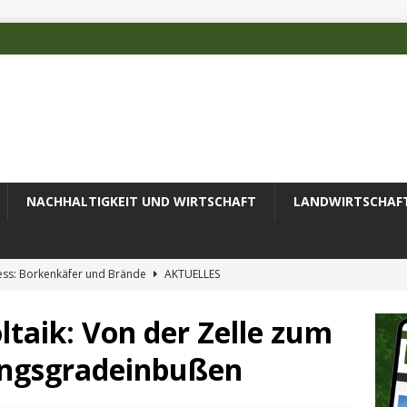
NACHHALTIGKEIT UND WIRTSCHAFT
LANDWIRTSCHAF
ess: Borkenkäfer und Brände
AKTUELLES
 des Deutschen Alpenvereins mit DBU-Förderung
AKTUELLES
taik: Von der Zelle zum
ode erfolgreich zur Untersuchung komplexer Umweltproben
ngsgradeinbußen