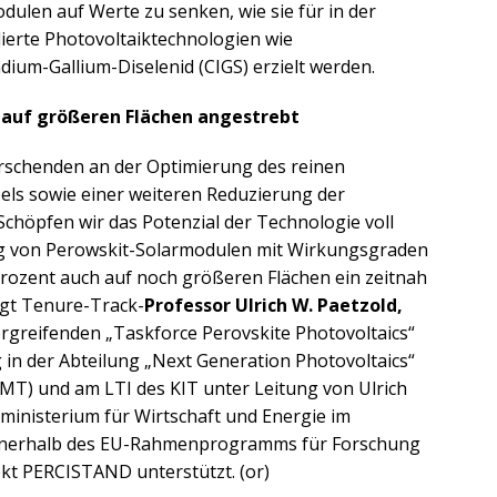
dulen auf Werte zu senken, wie sie für in der
lierte Photovoltaiktechnologien wie
dium-Gallium-Diselenid (CIGS) erzielt werden.
 auf größeren Flächen angestrebt
orschenden an der Optimierung des reinen
pels sowie einer weiteren Reduzierung der
Schöpfen wir das Potenzial der Technologie voll
ung von Perowskit-Solarmodulen mit Wirkungsgraden
Prozent auch auf noch größeren Flächen ein zeitnah
sagt Tenure-Track-
Professor Ulrich W. Paetzold,
bergreifenden „Taskforce Perovskite Photovoltaics“
 in der Abteilung „Next Generation Photovoltaics“
IMT) und am LTI des KIT unter Leitung von Ulrich
sministerium für Wirtschaft und Energie im
nerhalb des EU-Rahmenprogramms für Forschung
kt PERCISTAND unterstützt. (or)