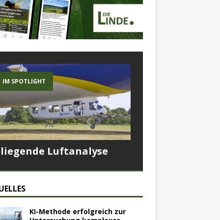
IM SPOTLIGHT
Fliegende Luftanalyse
UELLES
KI-Methode erfolgreich zur