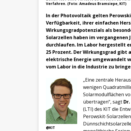
Verfahren. (Foto: Amadeus Bramsiepe, KIT)
In der Photovoltaik gelten Perowski
Verfügbarkeit, ihrer einfachen Her
Wirkungsgradpotenzials als besonde
Solarzellen haben im vergangenen J
durchlaufen. Im Labor hergestellt e
25 Prozent. Der Wirkungsgrad gibt a
elektrische Energie umgewandelt wi
vom Labor in die Industrie zu bringe
„Eine zentrale Heraus
wenigen Quadratmilli
Solarmodulflächen vo
übertragen“, sagt
Dr.
(LTI) des KIT die En
Perowskit-Solarzellen 
Dünnschichtsolarzell
@KIT
monolithische Serien