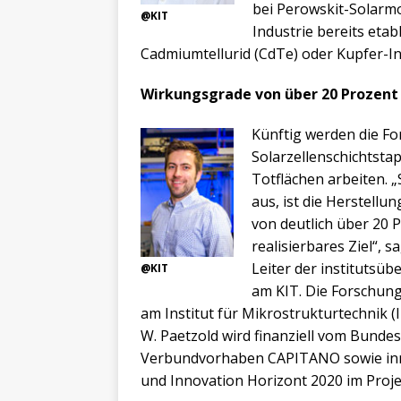
bei Perowskit-Solarmo
@KIT
Industrie bereits etab
Cadmiumtellurid (CdTe) oder Kupfer-In
Wirkungsgrade von über 20 Prozent
Künftig werden die F
Solarzellenschichtsta
Totflächen arbeiten. „
aus, ist die Herstell
von deutlich über 20 
realisierbares Ziel“, 
Leiter der institutsü
@KIT
am KIT. Die Forschung
am Institut für Mikrostrukturtechnik (
W. Paetzold wird finanziell vom Bunde
Verbundvorhaben CAPITANO sowie in
und Innovation Horizont 2020 im Proje