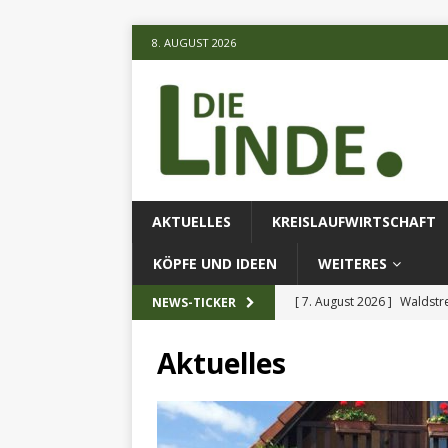
8. AUGUST 2026
AKTUELLES
KREISLAUFWIRTSCHAFT
KÖPFE UND IDEEN
WEITERES
[ 7. August 2026 ]
Waldstr
NEWS-TICKER
[ 6. August 2026 ]
Projekt
Aktuelles
[ 7. August 2026 ]
KI-Meth
eingesetz
AKTUELLES