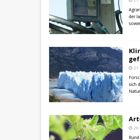
Agrar
der l
sowi
Kli
gef
21.
Forsc
sich 
Natur
Art
20.
Rund 