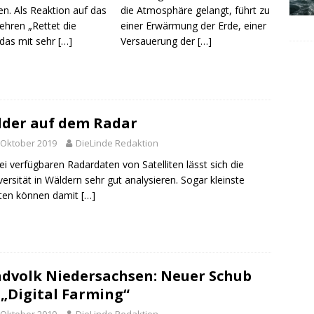
n. Als Reaktion auf das
die At­mo­sphäre ge­langt, führt zu
ehren „Rettet die
ei­ner Erwärmung der Erde, ei­ner
 das mit sehr
[…]
Ver­saue­rung der
[…]
der auf dem Radar
 Oktober 2019
DieLinde Redaktion
rei verfügbaren Radardaten von Satelliten lässt sich die
versität in Wäldern sehr gut analysieren. Sogar kleinste
kten können damit
[…]
dvolk Niedersachsen: Neuer Schub
 „Digital Farming“
 Oktober 2019
DieLinde Redaktion