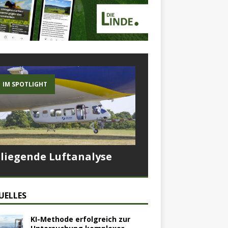
IM SPOTLIGHT
Fliegende Luftanalyse
UELLES
KI-Methode erfolgreich zur