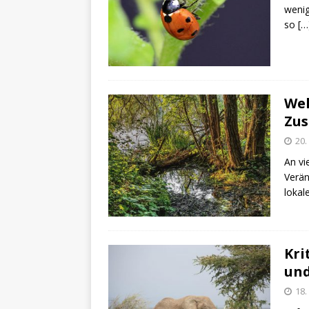
wenig
so
[…
Wel
Zu
20.
An vi
Verän
loka
Kri
un
18.