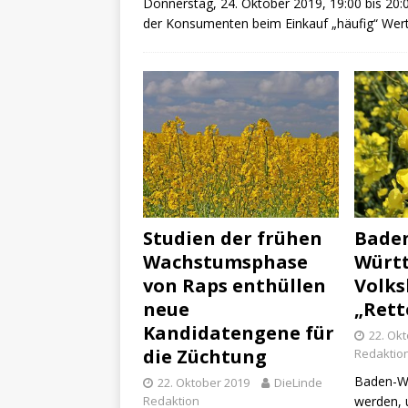
Donnerstag, 24. Oktober 2019, 19:00 bis 20:0
der Konsumenten beim Einkauf „häufig“ Wer
Studien der frühen
Bade
Wachstumsphase
Würt
von Raps enthüllen
Volk
neue
„Rett
Kandidatengene für
22. Ok
die Züchtung
Redaktio
Baden-Wü
22. Oktober 2019
DieLinde
Redaktion
werden, 