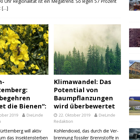
0 Uhr Regionalität ist ein Megatrend. So legen 57 Prozent
t
[…]
n-
Klimawandel: Das
temberg:
Potential von
sbegehren
Baumpflanzungen
et die Bienen“:
wird überbewertet
tober 2019
DieLinde
22. Oktober 2019
DieLinde
n
Redaktion
rttemberg will aktiv
Koh­len­di­oxid, das durch die Ver­
um das Insektensterben
bren­nung fos­si­ler Brenn­stof­fe in