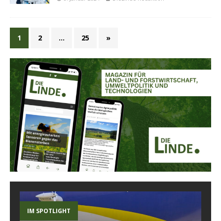
1
2
…
25
»
IM SPOTLIGHT