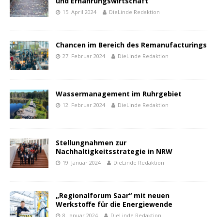
und Ernährungswirtschaft
15. April 2024
DieLinde Redaktion
Chancen im Bereich des Remanufacturings
27. Februar 2024
DieLinde Redaktion
Wassermanagement im Ruhrgebiet
12. Februar 2024
DieLinde Redaktion
Stellungnahmen zur
Nachhaltigkeitsstrategie in NRW
19. Januar 2024
DieLinde Redaktion
„Regionalforum Saar“ mit neuen
Werkstoffe für die Energiewende
8. Januar 2024
DieLinde Redaktion