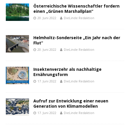
Österreichische Wissenschaftler fordern
einen „Grünen Marshallplan“
20. Juni 2022
DieLinde Redaktion
Helmholtz-Sonderseite „Ein Jahr nach der
Flut“
20. Juni 2022
DieLinde Redaktion
Insektenverzehr als nachhaltige
Ernährungsform
17. Juni 2022
DieLinde Redaktion
Aufruf zur Entwicklung einer neuen
Generation von Klimamodellen
17. Juni 2022
DieLinde Redaktion