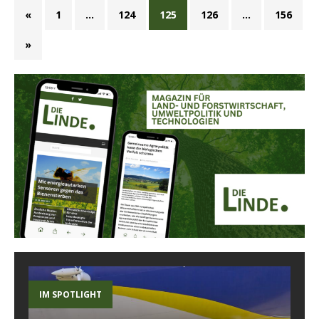
«
1
…
124
125
126
…
156
»
IM SPOTLIGHT