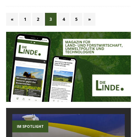
«
1
2
3
4
5
»
IM SPOTLIGHT