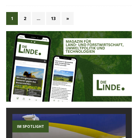
1
2
…
13
»
IM SPOTLIGHT