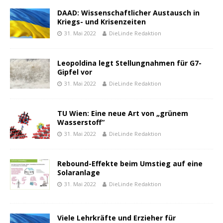
DAAD: Wissenschaftlicher Austausch in
Kriegs- und Krisenzeiten
31. Mai 2022
DieLinde Redaktion
Leopoldina legt Stellungnahmen für G7-
Gipfel vor
31. Mai 2022
DieLinde Redaktion
TU Wien: Eine neue Art von „grünem
Wasserstoff“
31. Mai 2022
DieLinde Redaktion
Rebound-Effekte beim Umstieg auf eine
Solaranlage
31. Mai 2022
DieLinde Redaktion
Viele Lehrkräfte und Erzieher für