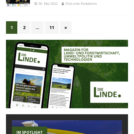
30. Mai 2022
DieLinde Redaktion
1
2
…
11
»
IM SPOTLIGHT