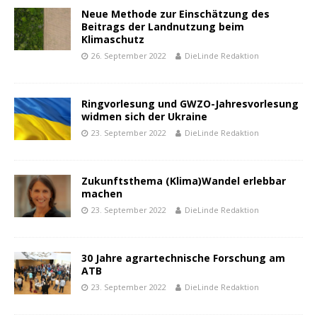
Neue Methode zur Einschätzung des
Beitrags der Landnutzung beim
Klimaschutz
26. September 2022
DieLinde Redaktion
Ringvorlesung und GWZO-Jahresvorlesung
widmen sich der Ukraine
23. September 2022
DieLinde Redaktion
Zukunftsthema (Klima)Wandel erlebbar
machen
23. September 2022
DieLinde Redaktion
30 Jahre agrartechnische Forschung am
ATB
23. September 2022
DieLinde Redaktion