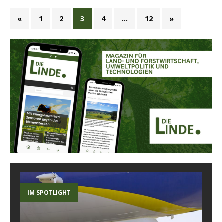
«
1
2
3
4
…
12
»
IM SPOTLIGHT