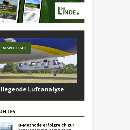
IM SPOTLIGHT
Fliegende Luftanalyse
UELLES
KI-Methode erfolgreich zur