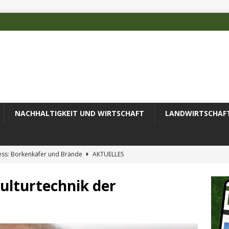
NACHHALTIGKEIT UND WIRTSCHAFT
LANDWIRTSCHAF
ess: Borkenkäfer und Brände
AKTUELLES
 des Deutschen Alpenvereins mit DBU-Förderung
AKTUELLES
lturtechnik der
ode erfolgreich zur Untersuchung komplexer Umweltproben