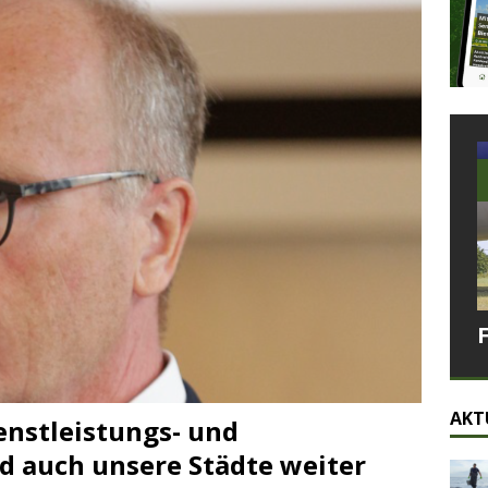
AKT
enstleistungs- und
d auch unsere Städte weiter