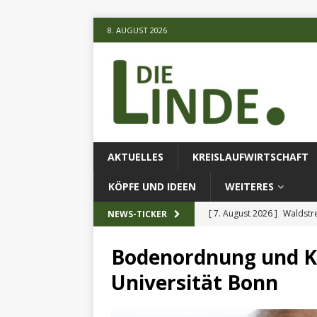
8. AUGUST 2026
AKTUELLES
KREISLAUFWIRTSCHAFT
KÖPFE UND IDEEN
WEITERES
[ 7. August 2026 ]
Waldstr
NEWS-TICKER
[ 6. August 2026 ]
Projekt
Bodenordnung und Ku
[ 7. August 2026 ]
KI-Meth
Universität Bonn
eingesetz
AKTUELLES