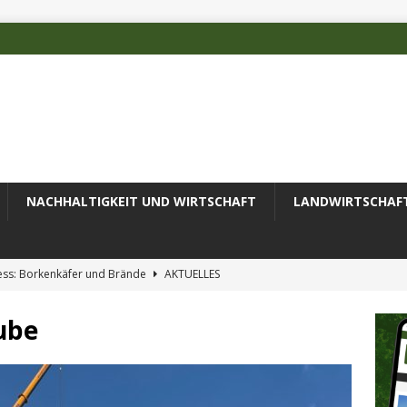
NACHHALTIGKEIT UND WIRTSCHAFT
LANDWIRTSCHAF
ess: Borkenkäfer und Brände
AKTUELLES
 des Deutschen Alpenvereins mit DBU-Förderung
AKTUELLES
ube
ode erfolgreich zur Untersuchung komplexer Umweltproben