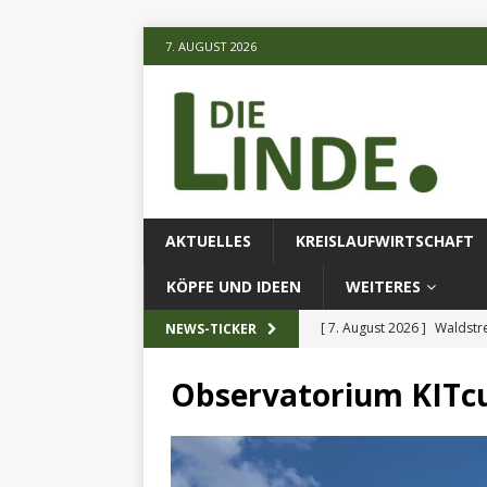
7. AUGUST 2026
AKTUELLES
KREISLAUFWIRTSCHAFT
KÖPFE UND IDEEN
WEITERES
[ 7. August 2026 ]
Waldstr
NEWS-TICKER
[ 6. August 2026 ]
Projekt
Observatorium KITc
[ 7. August 2026 ]
KI-Meth
eingesetz
AKTUELLES