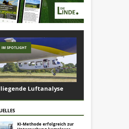
IM SPOTLIGHT
Fliegende Luftanalyse
UELLES
KI-Methode erfolgreich zur