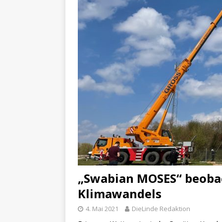
„Swabian MOSES“ beoba
Klimawandels
4. Mai 2021
DieLinde Redaktion