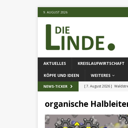
9. AUGUST 2026
AKTUELLES
KREISLAUFWIRTSCHAFT
KÖPFE UND IDEEN
WEITERES
[ 7. August 2026 ]
Waldstr
NEWS-TICKER
[ 6. August 2026 ]
Projekt
organische Halbleite
[ 7. August 2026 ]
KI-Meth
eingesetz
AKTUELLES