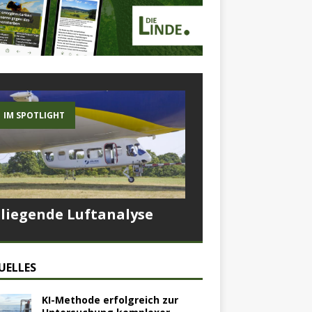
IM SPOTLIGHT
Fliegende Luftanalyse
UELLES
KI-Methode erfolgreich zur