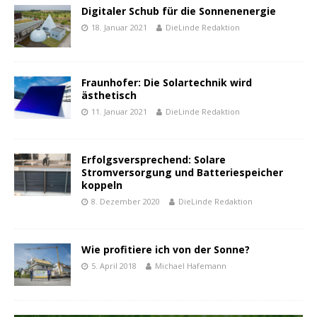
Digitaler Schub für die Sonnenenergie
18. Januar 2021
DieLinde Redaktion
Fraunhofer: Die Solartechnik wird
ästhetisch
11. Januar 2021
DieLinde Redaktion
Erfolgsversprechend: Solare
Stromversorgung und Batteriespeicher
koppeln
8. Dezember 2020
DieLinde Redaktion
Wie profitiere ich von der Sonne?
5. April 2018
Michael Hafemann