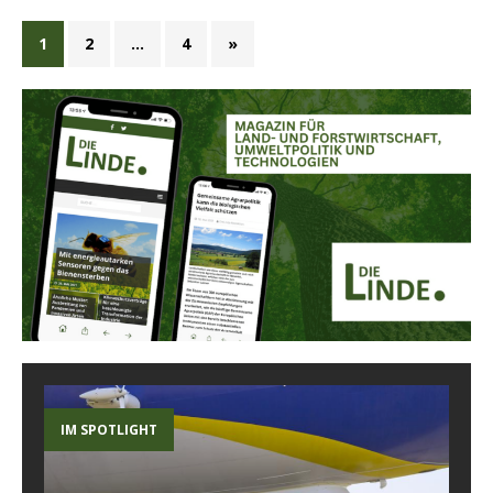
1
2
…
4
»
IM SPOTLIGHT