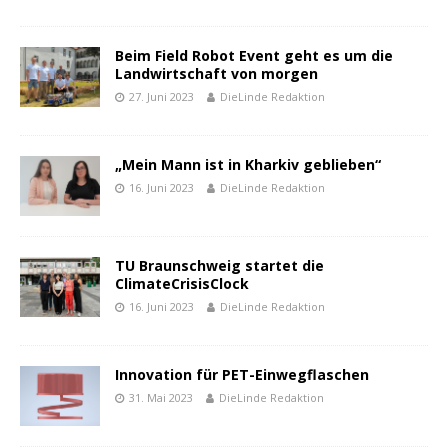
Beim Field Robot Event geht es um die
Landwirtschaft von morgen
27. Juni 2023
DieLinde Redaktion
„Mein Mann ist in Kharkiv geblieben“
16. Juni 2023
DieLinde Redaktion
TU Braunschweig startet die
ClimateCrisisClock
16. Juni 2023
DieLinde Redaktion
Innovation für PET-Einwegflaschen
31. Mai 2023
DieLinde Redaktion