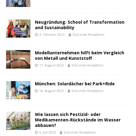
Neugründung: School of Transformation
and Sustainability
4. Oktober 2023
DieLinde Redaktion
Modellunternehmen hilft beim Vergleich
von Metall und Kunststoff
17. August 2023
DieLinde Redaktion
München: Solardächer bei Park+Ride
16. August 2023
DieLinde Redaktion
Wie lassen sich Pestizid- oder
Medikamenten-Rückstände im Wasser
abbauen?
6. Juli 2023
DieLinde Redaktion