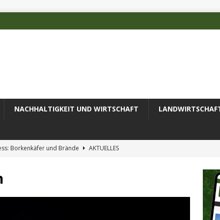
NACHHALTIGKEIT UND WIRTSCHAFT
LANDWIRTSCHAF
ess: Borkenkäfer und Brände
AKTUELLES
 des Deutschen Alpenvereins mit DBU-Förderung
AKTUELLES
n
ode erfolgreich zur Untersuchung komplexer Umweltproben