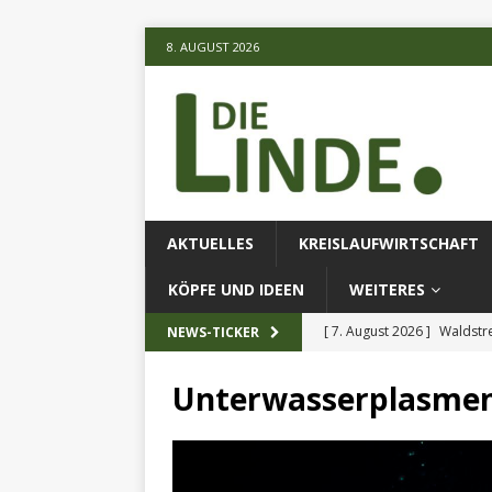
8. AUGUST 2026
AKTUELLES
KREISLAUFWIRTSCHAFT
KÖPFE UND IDEEN
WEITERES
[ 7. August 2026 ]
Waldstr
NEWS-TICKER
[ 6. August 2026 ]
Projekt
Unterwasserplasme
[ 7. August 2026 ]
KI-Meth
eingesetz
AKTUELLES