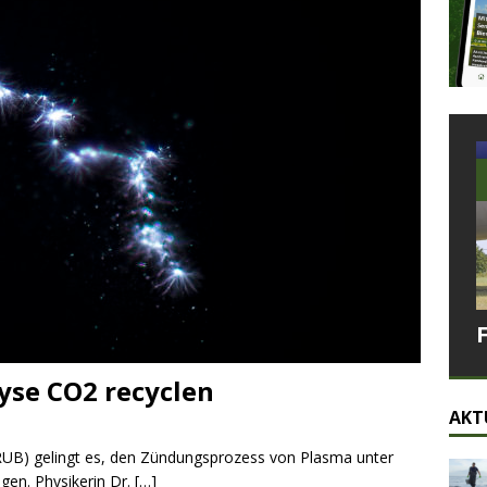
yse CO2 recyclen
AKT
RUB) gelingt es, den Zündungsprozess von Plasma unter
gen. Physikerin Dr.
[…]