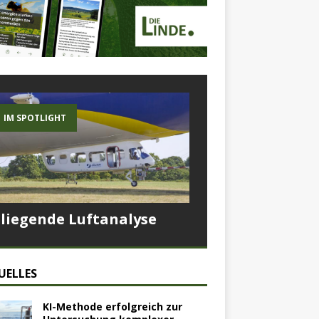
IM SPOTLIGHT
Fliegende Luftanalyse
UELLES
KI-Methode erfolgreich zur