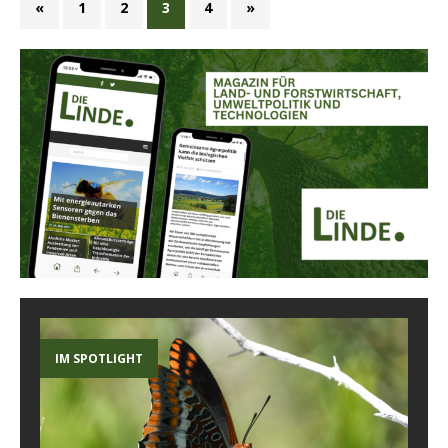
«
1
2
3
4
»
IM SPOTLIGHT