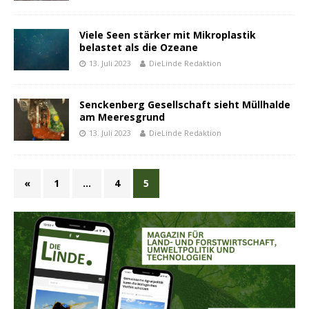
Viele Seen stärker mit Mikroplastik
belastet als die Ozeane
13. Juli 2023
DieLinde Redaktion
Senckenberg Gesellschaft sieht Müllhalde
am Meeresgrund
13. Juli 2023
DieLinde Redaktion
«
1
…
4
5