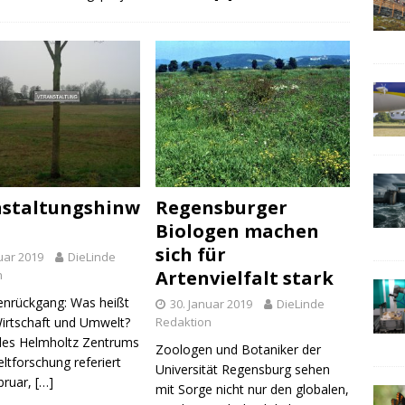
nstaltungshinw
Regensburger
Biologen machen
sich für
uar 2019
DieLinde
Artenvielfalt stark
n
nrückgang: Was heißt
30. Januar 2019
DieLinde
Wirtschaft und Umwelt?
Redaktion
des Helmholtz Zentrums
Zoologen und Botaniker der
ltforschung referiert
Universität Regensburg sehen
bruar,
[…]
mit Sorge nicht nur den globalen,