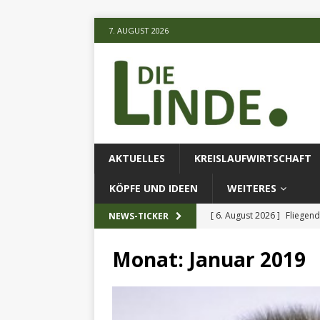
7. AUGUST 2026
AKTUELLES
KREISLAUFWIRTSCHAFT
KÖPFE UND IDEEN
WEITERES
[ 6. August 2026 ]
Fliegend
NEWS-TICKER
[ 6. August 2026 ]
Klimares
Monat:
Januar 2019
AKTUELLES
[ 6. August 2026 ]
Projekt