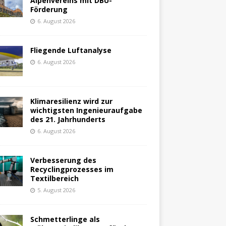
Alpenvereins mit DBU-
Förderung
6. August 2026
Fliegende Luftanalyse
6. August 2026
Klimaresilienz wird zur
wichtigsten Ingenieuraufgabe
des 21. Jahrhunderts
6. August 2026
Verbesserung des
Recyclingprozesses im
Textilbereich
5. August 2026
Schmetterlinge als