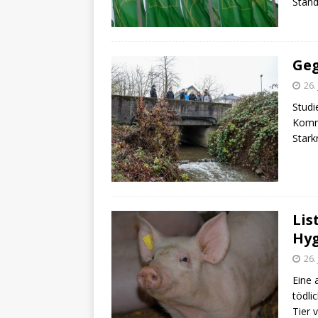
Stan
Geg
26.
Studi
Kommu
Stark
Lis
Hyg
26.
Eine 
tödli
Tier 