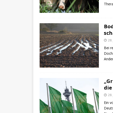
Thera
Bod
sch
28.
Bei r
Doch 
Ander
„Gr
die
28.
Ein v
Deuts