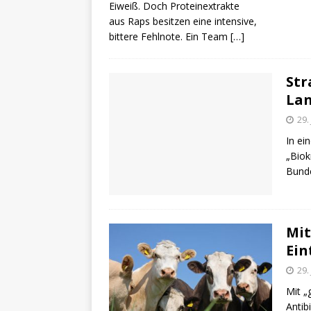
Eiweiß. Doch Proteinextrakte
aus Raps besitzen eine intensive,
bittere Fehlnote. Ein Team
[…]
Str
Lan
29.
In ei
„Biok
Bunde
Mit
Ein
29.
Mit „
Antib