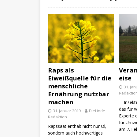
Raps als
Vera
Eiweißquelle für die
eise
menschliche
31. Jan
Ernährung nutzbar
Redaktio
machen
Insekte
das für 
31. Januar 2019
DieLinde
Experte 
Redaktion
für Umwe
Rapssaat enthält nicht nur Öl,
am 7. Fe
sondern auch hochwertiges