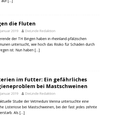
d auf
[…]
en die Fluten
 Januar 2019
DieLinde Redaktion
erende der TH Bingen haben in rheinland-pfälzischen
nen untersucht, wie hoch das Risiko für Schäden durch
regen ist. Nun haben
[…]
terien im Futter: Ein gefährliches
ieneproblem bei Mastschweinen
 Januar 2019
DieLinde Redaktion
aktuelle Studie der Vetmeduni Vienna untersuchte eine
che Listeriose bei Mastschweinen, bei der fast jedes zehnte
verstarb. Als
[…]