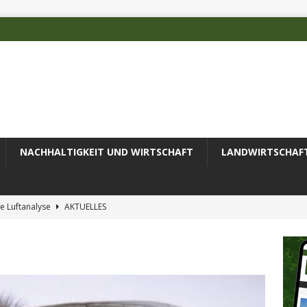
NACHHALTIGKEIT UND WIRTSCHAFT
LANDWIRTSCHAF
e Luftanalyse
AKTUELLES
ilienz wird zur wichtigsten Ingenieuraufgabe des 21. Jahrhunderts
 des Deutschen Alpenvereins mit DBU-Förderung
AKTUELLES