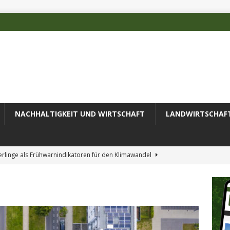
NACHHALTIGKEIT UND WIRTSCHAFT
LANDWIRTSCHAF
rlinge als Frühwarnindikatoren für den Klimawandel
rschätzten Klimafolgen
AKTUELLES
erung des Recyclingprozesses im Textilbereich
AKTUELLES