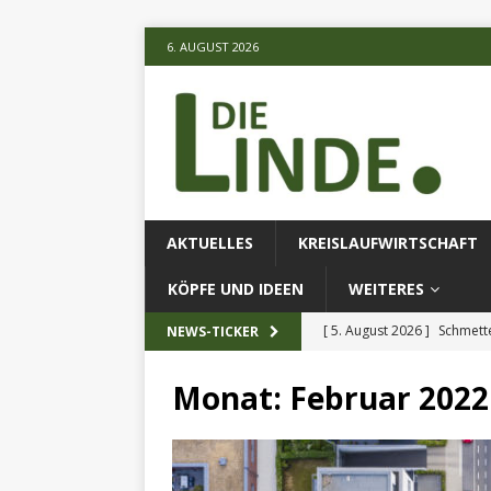
6. AUGUST 2026
AKTUELLES
KREISLAUFWIRTSCHAFT
KÖPFE UND IDEEN
WEITERES
[ 5. August 2026 ]
Schmette
NEWS-TICKER
AKTUELLES
Monat:
Februar 2022
[ 5. August 2026 ]
Die unte
[ 5. August 2026 ]
Verbess