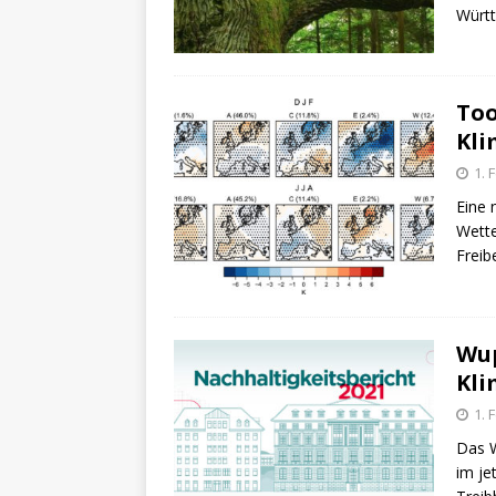
Württ
Too
Kli
1. 
Eine 
Wett
Freib
Wup
Kli
1. 
Das W
im je