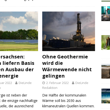
rsachsen:
Ohne Geothermie
 liefern Basis
wird die
en Ausbau der
Wärmewende nicht
energie
gelingen
uar 2022
DieLinde
2. Februar 2022
DieLinde
n
Redaktion
gie ist neben der
Die Hälfte der kommunalen
 die einzige nachhaltige
Wärme soll bis 2030 aus
elle, die ausreichend
klimaneutralen Quellen kommen.