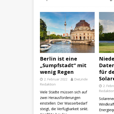
Berlin ist eine
Niede
„Sumpfstadt“ mit
Daten
wenig Regen
für d
Solar
2. Februar 2022
DieLinde
Redaktion
2. Febr
Redaktio
Viele Städte müssen sich auf
zwei Herausforderungen
Solarener
einstellen: Der Wasserbedarf
Windkraft
steigt, die Verfügbarkeit sinkt.
Energiequ