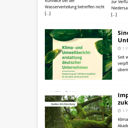
Konflikte bei der
zur Verf
Wasserverteilung betreffen nicht
Niedersac
[…]
[…]
Sin
Unt
1. 
Seit 
verpf
über
Imp
zuk
1. 
Klima
Akade