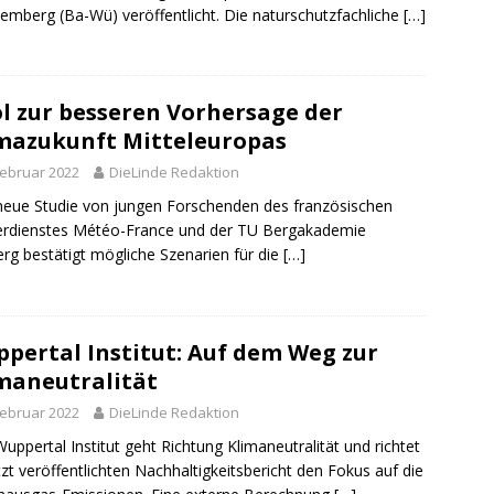
emberg (Ba-Wü) veröffentlicht. Die naturschutzfachliche
[…]
l zur besseren Vorhersage der
mazukunft Mitteleuropas
Februar 2022
DieLinde Redaktion
neue Studie von jungen Forschenden des französischen
erdienstes Météo-France und der TU Bergakademie
erg bestätigt mögliche Szenarien für die
[…]
pertal Institut: Auf dem Weg zur
maneutralität
Februar 2022
DieLinde Redaktion
uppertal Institut geht Richtung Klimaneutralität und richtet
tzt veröffentlichten Nachhaltigkeitsbericht den Fokus auf die