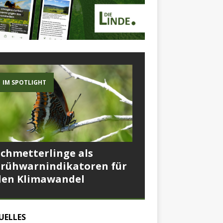
IM SPOTLIGHT
Schmetterlinge als
Frühwarnindikatoren für
den Klimawandel
UELLES